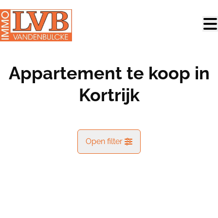
Ga naar hoofdinhoud
Appartement te koop in
Kortrijk
Open filter
Gemeente
Kortrijk (8500)
Remove
Kaartweergave