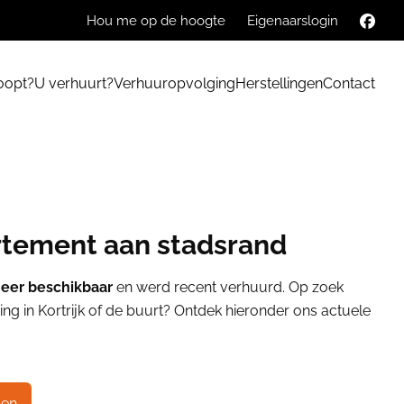
Hou me op de hoogte
Eigenaarslogin
oopt?
U verhuurt?
Verhuuropvolging
Herstellingen
Contact
tement aan stadsrand
meer beschikbaar
en werd recent verhuurd. Op zoek
ng in Kortrijk of de buurt? Ontdek hieronder ons actuele
den