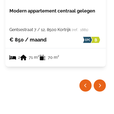
Modern appartement centraal gelegen
Gentsestraat 7 / 12, 8500 Kortrijk
(ref.
1881
)
€ 850 / maand
2
71
m²
70
m²