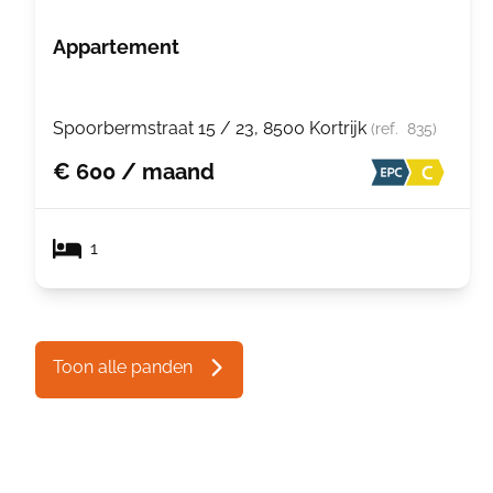
Appartement
Spoorbermstraat 15 / 23, 8500 Kortrijk
(ref.
835
)
€ 600 / maand
1
Toon alle panden