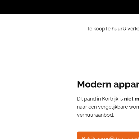
Te koop
Te huur
U verk
Modern appar
Dit pand in Kortrijk is
niet 
naar een vergelijkbare woni
verhuuraanbod.
Bekijk vergelijkbare pan