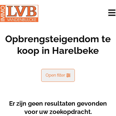
Ga naar hoofdinhoud
Opbrengsteigendom te
koop in Harelbeke
Open filter
Gemeente
Harelbeke (8531)
Er zijn geen resultaten gevonden
Remove
Kaartweergave
voor uw zoekopdracht.