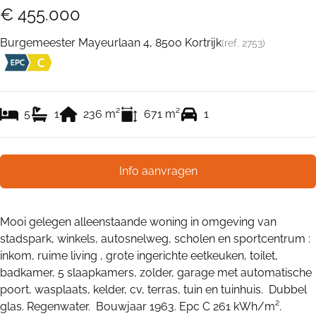
€ 455.000
Burgemeester Mayeurlaan 4, 8500 Kortrijk
(ref.
2753
)
5
1
236
m²
671
m²
1
Info aanvragen
Mooi gelegen alleenstaande woning in omgeving van
stadspark, winkels, autosnelweg, scholen en sportcentrum :
inkom, ruime living , grote ingerichte eetkeuken, toilet,
badkamer, 5 slaapkamers, zolder, garage met automatische
poort, wasplaats, kelder, cv, terras, tuin en tuinhuis. Dubbel
glas. Regenwater. Bouwjaar 1963. Epc C 261 kWh/m².